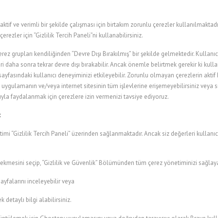
aktif ve verimli bir şekilde çalışması için birtakım zorunlu çerezler kullanılmaktadı
rezler için “Gizlilik Tercih Paneli”ni kullanabilirsiniz.
rez grupları kendiliğinden “Devre Dışı Bırakılmış” bir şekilde gelmektedir. Kullanıc
eri daha sonra tekrar devre dışı bırakabilir. Ancak önemle belirtmek gerekir ki kull
sayfasındaki kullanıcı deneyiminizi etkileyebilir. Zorunlu olmayan çerezlerin ak
ygulamanın ve/veya internet sitesinin tüm işlevlerine erişemeyebilirsiniz veya sınırl
a faydalanmak için çerezlere izin vermenizi tavsiye ediyoruz.
:
imi “Gizlilik Tercih Paneli” üzerinden sağlanmaktadır. Ancak siz değerleri kullanıcı
kmesini seçip, “Gizlilik ve Güvenlik” Bölümünden tüm çerez yönetiminizi sağlayab
sayfalarını inceleyebilir veya
 detaylı bilgi alabilirsiniz.