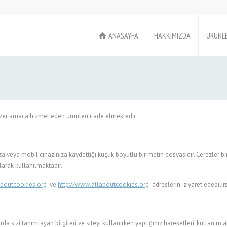
ANASAYFA
HAKKIMIZDA
ÜRÜNL
zer amaca hizmet eden ürünleri ifade etmektedir.
ınıza veya mobil cihazınıza kaydettiği küçük boyutlu bir metin dosyasıdır. Çerezler 
larak kullanılmaktadır.
aboutcookies.org
ve
http://www.allaboutcookies.org
adreslerini ziyaret edebilirs
rda sizi tanımlayan bilgileri ve siteyi kullanırken yaptığınız hareketleri, kullanı