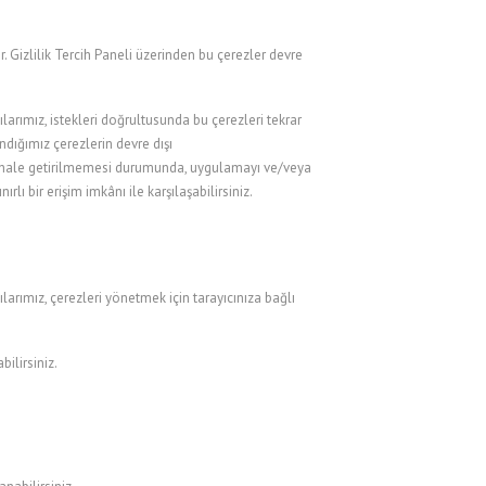
r. Gizlilik Tercih Paneli üzerinden bu çerezler devre
ılarımız, istekleri doğrultusunda bu çerezleri tekrar
andığımız çerezlerin devre dışı
tif hale getirilmemesi durumunda, uygulamayı ve/veya
ı bir erişim imkânı ile karşılaşabilirsiniz.
larımız, çerezleri yönetmek için tarayıcınıza bağlı
ilirsiniz.