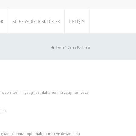
ER
BÖLGE VE DİSTRİBÜTÖRLER
İLETİŞİM
Home
Çerez Politikası
bir web sitesinin çalışması, daha verimli çalışması veya
iniz.
m alışkanlıklarınızı toplamak, tutmak ve devamında