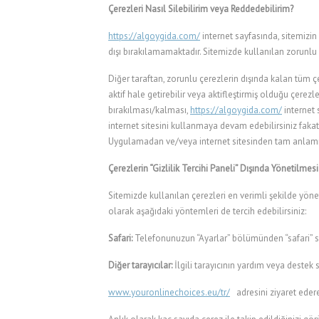
Çerezleri Nasıl Silebilirim veya Reddedebilirim?
https://algoygida.com/
internet sayfasında, sitemizin 
dışı bırakılamamaktadır. Sitemizde kullanılan zorunlu çe
Diğer taraftan, zorunlu çerezlerin dışında kalan tüm çe
aktif hale getirebilir veya aktifleştirmiş olduğu çerezl
bırakılması/kalması,
https://algoygida.com/
internet 
internet sitesini kullanmaya devam edebilirsiniz fakat u
Uygulamadan ve/veya internet sitesinden tam anlamıyl
Çerezlerin “Gizlilik Tercihi Paneli” Dışında Yönetilmesi
Sitemizde kullanılan çerezleri en verimli şekilde yönet
olarak aşağıdaki yöntemleri de tercih edebilirsiniz:
Safari:
Telefonunuzun “Ayarlar” bölümünden “safari” se
Diğer tarayıcılar:
İlgili tarayıcının yardım veya destek 
www.youronlinechoices.eu/tr/
adresini ziyaret ederek