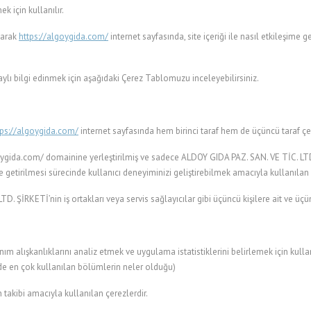
ek için kullanılır.
larak
https://algoygida.com/
internet sayfasında, site içeriği ile nasıl etkileşime g
ylı bilgi edinmek için aşağıdaki Çerez Tablomuzu inceleyebilirsiniz.
tps://algoygida.com/
internet sayfasında hem birinci taraf hem de üçüncü taraf çe
algoygida.com/ domainine yerleştirilmiş ve sadece ALDOY GIDA PAZ. SAN. VE TİC. LTD
ne getirilmesi sürecinde kullanıcı deneyiminizi geliştirebilmek amacıyla kullanılan
. ŞİRKETİ’nin iş ortakları veya servis sağlayıcılar gibi üçüncü kişilere ait ve üçün
ım alışkanlıklarını analiz etmek ve uygulama istatistiklerini belirlemek için kullanı
inde en çok kullanılan bölümlerin neler olduğu)
 takibi amacıyla kullanılan çerezlerdir.