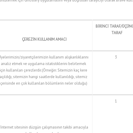
örüntülemek için Ghostery uygulamasını veya doğrudan tarayıcıyı olarak Brave kulla
BİRİNCİ TARAF/ÜÇÜN
TARAF
ÇEREZİN KULLANIM AMACI
yelerimizin/ziyaretçilerimizin kullanım alışkanlıklarını
3
analiz etmek ve uygulama istatistiklerini belirlemek
için kullanılan çerezlerdir.(Örneğin: Sitemizin kaç kere
açıldığı, sitemizin hangi saatlerde kullanıldığı, sitemiz
içerisinde en çok kullanılan bölümlerin neler olduğu)
1
İnternet sitesinin düzgün çalışmasının takibi amacıyla