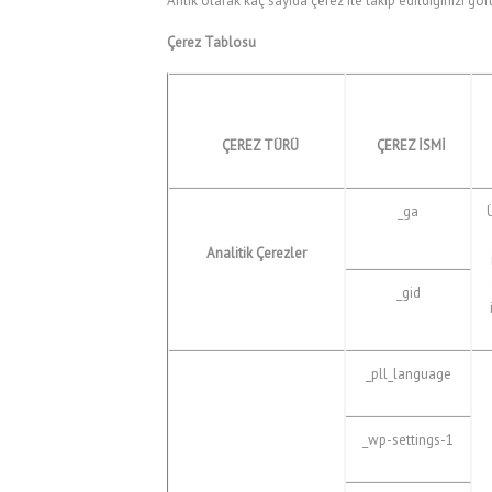
Anlık olarak kaç sayıda çerez ile takip edildiğinizi g
Çerez Tablosu
ÇEREZ TÜRÜ
ÇEREZ İSMİ
_ga
Ü
Analitik Çerezler
_gid
_pll_language
_wp-settings-1