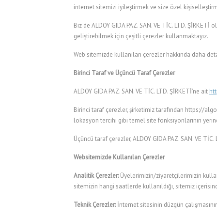
internet sitemizi iyileştirmek ve size özel kişiselleştirm
Biz de ALDOY GIDA PAZ. SAN. VE TİC. LTD. ŞİRKETİ o
geliştirebilmek için çeşitli çerezler kullanmaktayız.
Web sitemizde kullanılan çerezler hakkında daha deta
Birinci Taraf ve Üçüncü Taraf Çerezler
ALDOY GIDA PAZ. SAN. VE TİC. LTD. ŞİRKETİ’ne ait
ht
Birinci taraf çerezler, şirketimiz tarafından https://
lokasyon tercihi gibi temel site fonksiyonlarının yeri
Üçüncü taraf çerezler, ALDOY GIDA PAZ. SAN. VE TİC. LTD
Websitemizde Kullanılan Çerezler
Analitik Çerezler:
Üyelerimizin/ziyaretçilerimizin kullan
sitemizin hangi saatlerde kullanıldığı, sitemiz içeris
Teknik Çerezler:
İnternet sitesinin düzgün çalışmasının